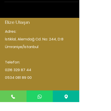
Bize Ulaşın
Adres:
İstiklal, Alemdağ Cd. No: 244,
D:8
Ümraniye/İstanbul
Telefon:
0216 329 87 44
0534 081 89 00
Çalışma Saatleri
Pazartesi: 11:00–23:00